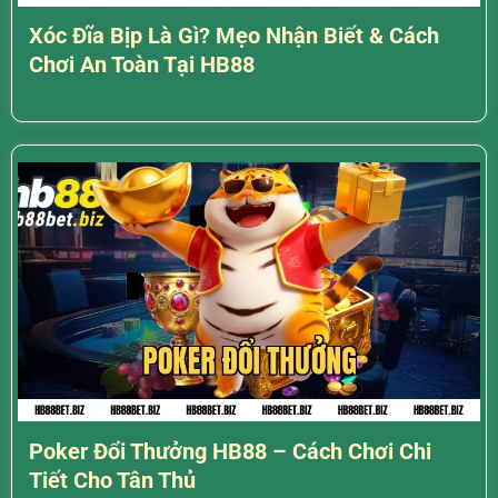
Xóc Đĩa Bịp Là Gì? Mẹo Nhận Biết & Cách
Chơi An Toàn Tại HB88
Poker Đổi Thưởng HB88 – Cách Chơi Chi
Tiết Cho Tân Thủ