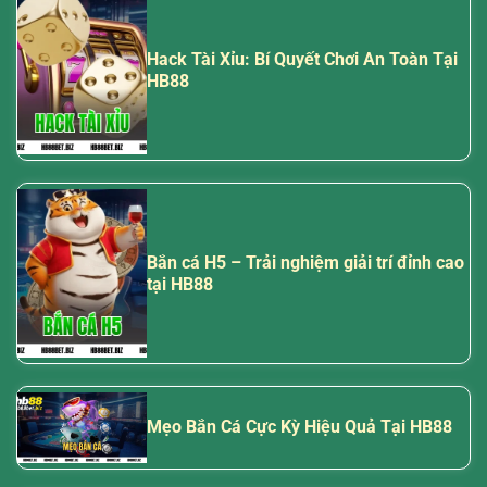
Hack Tài Xỉu: Bí Quyết Chơi An Toàn Tại
HB88
hack tài xỉu
Bắn cá H5 – Trải nghiệm giải trí đỉnh cao
tại HB88
bắn cá h5
Mẹo Bắn Cá Cực Kỳ Hiệu Quả Tại HB88