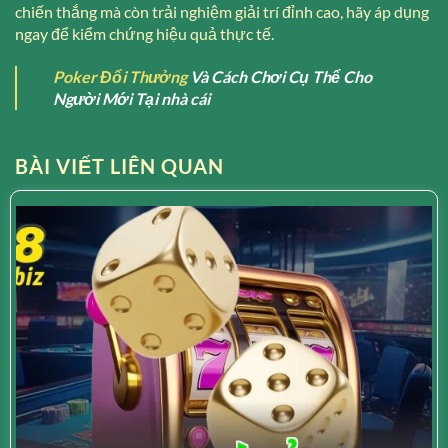
chiến thắng mà còn trải nghiệm giải trí đỉnh cao, hãy áp dụng
ngay để kiểm chứng hiệu quả thực tế.
Poker Đổi Thưởng
Và Cách Chơi Cụ Thể Cho
Người Mới Tại nhà cái
BÀI VIẾT LIÊN QUAN