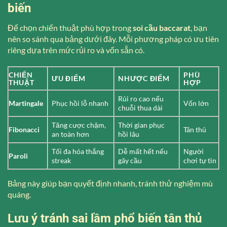
biến
Để chọn chiến thuật phù hợp trong
soi cầu baccarat
, bạn
nên so sánh qua bảng dưới đây. Mỗi phương pháp có ưu tiên
riêng dựa trên mức rủi ro và vốn sẵn có.
CHIẾN
PHÙ
ƯU ĐIỂM
NHƯỢC ĐIỂM
THUẬT
HỢP
Rủi ro cao nếu
Martingale
Phục hồi lỗ nhanh
Vốn lớn
chuỗi thua dài
Tăng cược chậm,
Thời gian phục
Fibonacci
Tân thủ
an toàn hơn
hồi lâu
Tối đa hóa thắng
Dễ mất hết nếu
Người
Paroli
streak
gãy cầu
chơi tự tin
Bảng này giúp bạn quyết định nhanh, tránh thử nghiệm mù
quáng.
Lưu ý tránh sai lầm phổ biến tân thủ