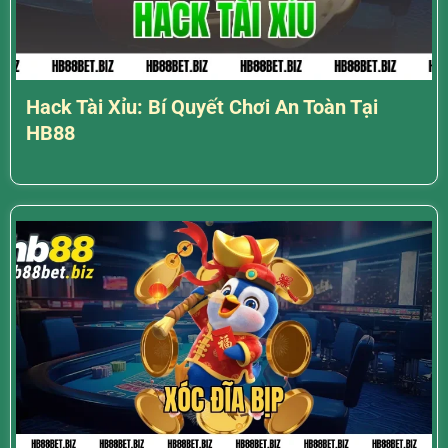
hack tài xỉu
Hack Tài Xỉu: Bí Quyết Chơi An Toàn Tại
HB88