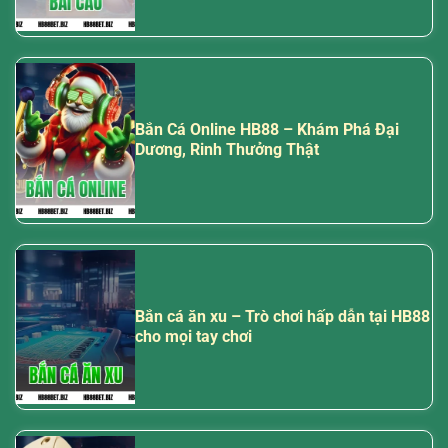
Bắn Cá Online HB88 – Khám Phá Đại
Dương, Rinh Thưởng Thật
Bắn cá online
Bắn cá ăn xu – Trò chơi hấp dẫn tại HB88
cho mọi tay chơi
bắn cá ăn xu