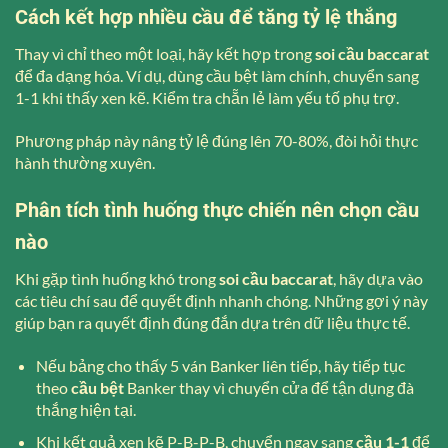
Cách kết hợp nhiều cầu để tăng tỷ lệ thắng
Thay vì chỉ theo một loại, hãy kết hợp trong
soi cầu baccarat
để đa dạng hóa. Ví dụ, dùng cầu bệt làm chính, chuyển sang
1-1 khi thấy xen kẽ. Kiểm tra chẵn lẻ làm yếu tố phụ trợ.
Phương pháp này nâng tỷ lệ đúng lên 70-80%, đòi hỏi thực
hành thường xuyên.
Phân tích tình huống thực chiến nên chọn cầu
nào
Khi gặp tình huống khó trong
soi cầu baccarat
, hãy dựa vào
các tiêu chí sau để quyết định nhanh chóng. Những gợi ý này
giúp bạn ra quyết định đúng đắn dựa trên dữ liệu thực tế.
Nếu bảng cho thấy 5 ván Banker liên tiếp, hãy tiếp tục
theo
cầu bệt
Banker thay vì chuyển cửa để tận dụng đà
thắng hiện tại.
Khi kết quả xen kẽ P-B-P-B, chuyển ngay sang
cầu 1-1
để