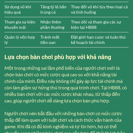
Sử dụng vũ khí
Tăng tỷ lệ bắn
Thay đổi vũ khí tùy theo loại cá
hiệu quả
trúng cá
và tình huống
Tham gia sự kiện
Nhận thêm
Theo dõi và tham gia các sự
khuyến mãi
phần thưởng
kiện tại HB88
Quản lý vốn hợp
Tránh mất
Đặt giới hạn cược và tuân thủ
lý
tiền oan
kế hoạch tài chính
Lựa chọn bàn chơi phù hợp với khả năng
Một trong những sai lầm phổ biến của người chơi mới là
chọn bàn chơi có mức cược quá cao so với khả năng tài
chính của mình. Điều này không chỉ gây áp lực tài chính mà
còn làm giảm sự hứng thú trong quá trình chơi. Tại HB88, có
nhiều bàn chơi với các mức cược khác nhau, từ thấp đến
cao, giúp người chơi dễ dàng lựa chọn bàn phù hợp.
Người chơi nên bắt đầu với những bàn chơi có mức cược
thấp để làm quen với luật chơi và cách thức vận hành của
game. Khi đã có đủ kinh nghiệm và tự tin hơn, họ có thể
chuyển sang những bàn chơi cao cấp hơn để thử thách bản