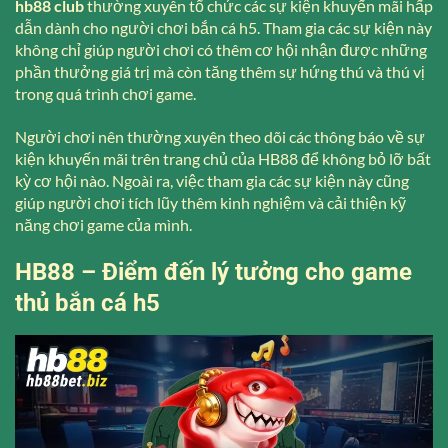
hb88 club
thường xuyên tổ chức các sự kiện khuyến mãi hấp
dẫn dành cho người chơi bắn cá h5. Tham gia các sự kiện này
không chỉ giúp người chơi có thêm cơ hội nhận được những
phần thưởng giá trị mà còn tăng thêm sự hứng thú và thú vị
trong quá trình chơi game.
Người chơi nên thường xuyên theo dõi các thông báo về sự
kiện khuyến mãi trên trang chủ của HB88 để không bỏ lỡ bất
kỳ cơ hội nào. Ngoài ra, việc tham gia các sự kiện này cũng
giúp người chơi tích lũy thêm kinh nghiệm và cải thiện kỹ
năng chơi game của mình.
HB88 – Điểm đến lý tưởng cho game
thủ bắn cá h5