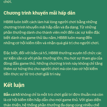
chơi.
Chương trình khuyến mãi hấp dẫn
HB88 luôn biết cách làm hài lòng người chơi bằng những
chương trình khuyến mãi hấp dẫn và đa dạng. Từ những
phần thưởng dành cho thành viên mới đến các sự kiện đặc
biệt dành cho game thủ lâu năm, HB88 luôn mang đến
những cơ hội kiếm tiền và nhận quà giá trị cho người chơi.
Đặc biệt, đối với bắn cá h5, HB88 thường xuyên tổ chức các
sự kiện săn cá với phần thưởng lớn, thu hút sự tham gia của
đông đảo game thủ. Những chương trình này không chỉ tăng
thêm sự hứng thú cho người chơi mà còn tạo cơ hội kiếm
tiền thực sự từ trò chơi giải trí này.
Kết luận
Bắn cá h5
không chỉ là một trò chơi giải trí đơn thuần mà còn
là cơ hội kiếm tiền hấp dẫn cho mọi game thủ. Với giao diện
thân thiện, hệ thống phần thưởng đa dạng cùng nhiều chế