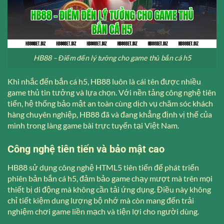
HB88 – Điểm đến lý tưởng cho game thủ bắn cá h5
Khi nhắc đến bắn cá h5, HB88 luôn là cái tên được nhiều
game thủ tin tưởng và lựa chọn. Với nền tảng công nghệ tiên
tiến, hệ thống bảo mật an toàn cùng dịch vụ chăm sóc khách
hàng chuyên nghiệp, HB88 đã và đang khẳng định vị thế của
mình trong làng game bài trực tuyến tại Việt Nam.
Công nghệ tiên tiến và bảo mật cao
HB88 sử dụng công nghệ HTML5 tiên tiến để phát triển
phiên bản bắn cá h5, đảm bảo game chạy mượt mà trên mọi
thiết bị di động mà không cần tải ứng dụng. Điều này không
chỉ tiết kiệm dung lượng bộ nhớ mà còn mang đến trải
nghiệm chơi game liền mạch và tiện lợi cho người dùng.