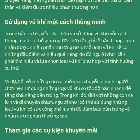
thân và kiếm được nhiều phần thưởng hơn.
Sử dụng vũ khí một cách thông minh
Trong bắn cá h5, việc lựa chọn và sử dụng vũ khí một cách
thông minh có thể giúp người chơi tăng tỷ lệ bắn trúng cá và
nhận được nhiều phần thưởng hơn. Mỗi loại vũ khí sẽ có
những đặc điểm và hiệu quả riêng, do đó người chơi cần
phải tìm hiểu và lựa chọn loại vũ khí phù hợp với tình huống
cụ thể.
Ví dụ, đối với những con cá nhỏ và di chuyển nhanh, người
chơi nên sử dụng những loại vũ khí có tốc độ bắn nhanh để
tăng khả năng bắn trúng. Trong khi đó, đối với những con cá
lớn và di chuyển chậm, người chơi có thể sử dụng những
loại vũ khí có sức công phá mạnh để đảm bảo bắn trúng và
nhận được phần thưởng cao.
Tham gia các sự kiện khuyến mãi