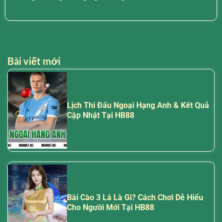
Bài viết mới
Lịch Thi Đấu Ngoại Hạng Anh & Kết Quả
Cập Nhật Tại HB88
Ngoại Hạng Anh
Bài Cào 3 Lá Là Gì? Cách Chơi Dễ Hiểu
Cho Người Mới Tại HB88