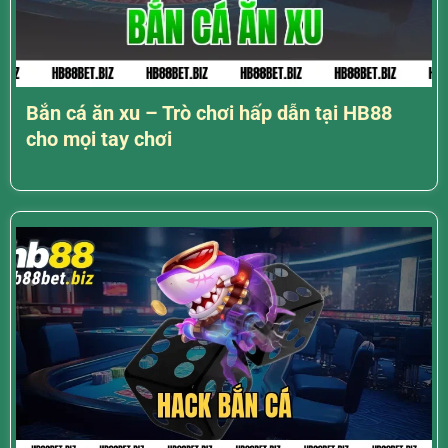
bắn cá ăn xu
Bắn cá ăn xu – Trò chơi hấp dẫn tại HB88
cho mọi tay chơi