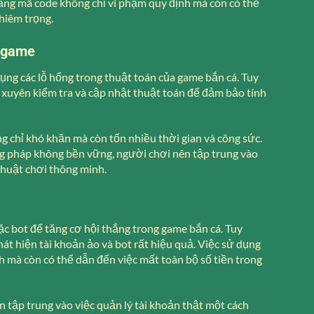
bằng mã code không chỉ vi phạm quy định mà còn có thể
hiêm trọng.
n game
ụng các lỗ hổng trong thuật toán của game bắn cá. Tuy
g xuyên kiểm tra và cập nhật thuật toán để đảm bảo tính
g chỉ khó khăn mà còn tốn nhiều thời gian và công sức.
ng pháp không bền vững, người chơi nên tập trung vào
thuật chơi thông minh.
c bot để tăng cơ hội thắng trong game bắn cá. Tuy
hát hiện tài khoản ảo và bot rất hiệu quả. Việc sử dụng
h mà còn có thể dẫn đến việc mất toàn bộ số tiền trong
n tập trung vào việc quản lý tài khoản thật một cách