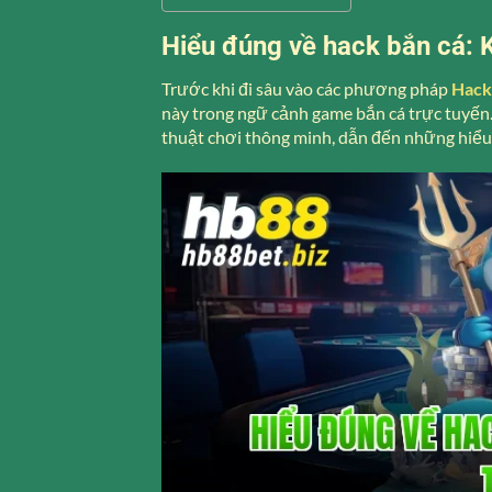
Hiểu đúng về hack bắn cá: K
Trước khi đi sâu vào các phương pháp
Hack
này trong ngữ cảnh game bắn cá trực tuyến
thuật chơi thông minh, dẫn đến những hiểu l