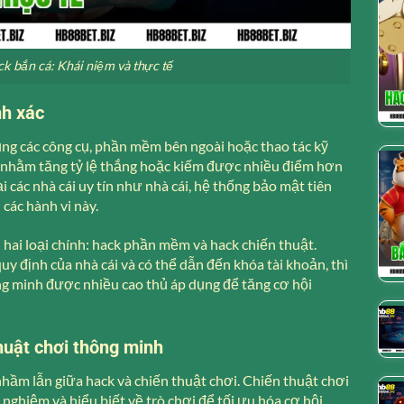
k bắn cá: Khái niệm và thực tế
hac
nh xác
ng các công cụ, phần mềm bên ngoài hoặc thao tác kỹ
e, nhằm tăng tỷ lệ thắng hoặc kiếm được nhiều điểm hơn
i các nhà cái uy tín như nhà cái, hệ thống bảo mật tiên
các hành vi này.
 hai loại chính: hack phần mềm và hack chiến thuật.
b
 định của nhà cái và có thể dẫn đến khóa tài khoản, thì
ng minh được nhiều cao thủ áp dụng để tăng cơ hội
huật chơi thông minh
ầm lẫn giữa hack và chiến thuật chơi. Chiến thuật chơi
 nghiệm và hiểu biết về trò chơi để tối ưu hóa cơ hội