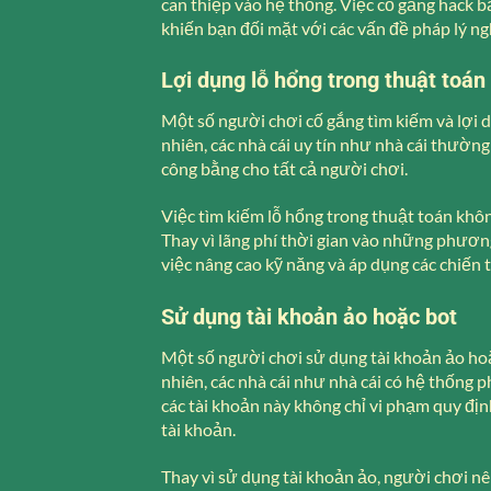
can thiệp vào hệ thống. Việc cố gắng hack 
khiến bạn đối mặt với các vấn đề pháp lý ng
Lợi dụng lỗ hổng trong thuật toá
Một số người chơi cố gắng tìm kiếm và lợi d
nhiên, các nhà cái uy tín như nhà cái thườn
công bằng cho tất cả người chơi.
Việc tìm kiếm lỗ hổng trong thuật toán khôn
Thay vì lãng phí thời gian vào những phươ
việc nâng cao kỹ năng và áp dụng các chiến 
Sử dụng tài khoản ảo hoặc bot
Một số người chơi sử dụng tài khoản ảo hoặ
nhiên, các nhà cái như nhà cái có hệ thống p
các tài khoản này không chỉ vi phạm quy địn
tài khoản.
Thay vì sử dụng tài khoản ảo, người chơi nê