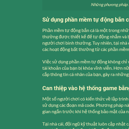
Những phương pháp ha
Sử dụng phần mềm tự động bắn c
Phần mềm tự động bắn cá là một trong nh
thường được thiết kế để tự động nhắm và bắ
người chơi bình thường. Tuy nhiên, tại nhà 
các hoạt động bất thường từ các phần mềm
Việc sử dụng phần mềm tự động không chỉ v
tài khoản của bạn bị khóa vĩnh viễn. Hơn 
cắp thông tin cá nhân của bạn, gây ra nhữn
Can thiệp vào hệ thống game bằ
Một số người chơi có kiến thức về lập trìn
sử dụng các đoạn mã code. Phương pháp này 
gian ngắn trước khi hệ thống bảo mật của nh
Tại nhà cái, đội ngũ kỹ thuật luôn cập nhật