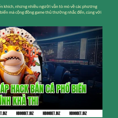
ến khích, nhưng nhiều người vẫn tò mò về các phương
ổ biến mà cộng đồng game thủ thường nhắc đến, cùng với