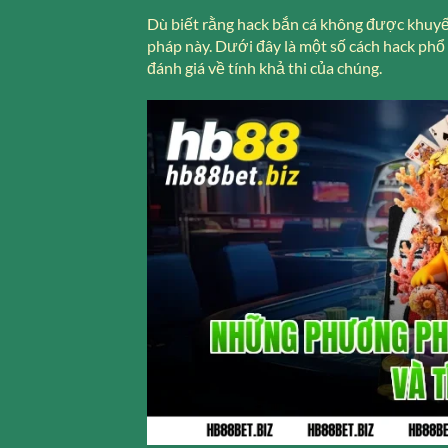
Dù biết rằng hack bắn cá không được khuy
pháp này. Dưới đây là một số cách hack ph
đánh giá về tính khả thi của chúng.