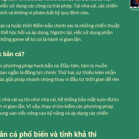
iệc sử dụng các công cụ trái phép. Tại nhà cái, các chiến
ích và không vi phạm bất kỳ quy định nào.
oại cá hoặc thời điểm bắn chính xác là những chiến thuật
thể học hỏi và áp dụng. Ngược lại, việc sử dụng phần
ống game sẽ bị coi là hành vi gian lận.
k bắn cá?
ác phương pháp hack bắn cá. Đầu tiên, tâm lý muốn
ian ngắn là động lực chính. Thứ hai, sự thiếu kiên nhẫn
c giải pháp nhanh chóng thay vì đầu tư thời gian để rèn
ác nhà cái uy tín như nhà cái, hệ thống bảo mật luôn được
 vi gian lận. Vì vậy, thay vì tìm kiếm các phương pháp
ung vào việc nâng cao kỹ năng và áp dụng các chiến
 cá phổ biến và tính khả thi