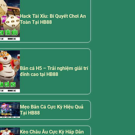
Hack Tài Xỉu: Bí Quyết Chơi An
Toàn Tại HB88
k tài xỉu
Bắn cá H5 – Trải nghiệm giải trí
đỉnh cao tại HB88
ắn cá h5
Mẹo Bắn Cá Cực Kỳ Hiệu Quả
Tại HB88
Kèo Châu Âu Cực Kỳ Hấp Dẫn