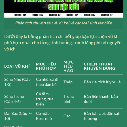
Phân tích chuyên sâu về vũ khí và các loại sinh vật biển
Dưới đây là bảng phân tích chi tiết giúp bạn lựa chọn vũ khí
phù hợp nhất cho từng tình huống, tránh lãng phí tài nguyên
vô ích.
MỨC
MỤC TIÊU
CHIẾN THUẬT
LOẠI VŨ KHÍ
TIÊU
PHÙ HỢP
KHUYÊN DÙNG
HAO
Súng Nhỏ (Cấp
Cá nhỏ, cá đi
Thấp
Bắn ria, tích lũy xu lẻ
1-3)
theo đàn bé
Cá tầm
Súng Trung
Trung
Bắn liên thanh, bắn
trung, rùa
(Cấp 4-6)
bình
đuổi
biển
Đại Bác (Cấp 7-
Cá mập,
Bắn băng bi, dồn sát
Cao
10)
Boss nhỏ
thương