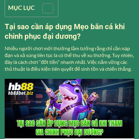
MỤC LỤC
Tại sao cần áp dụng Mẹo bắn cá khi
chinh phục đại dương?
Nhiều người chơi mới thường lầm tưởng rằng chỉ cần nạp
đạn và xả súng liên tục là có thể thu về xu thưởng. Tuy nhiên,
đây là cách chơi “đốt tiền” nhanh nhất. Việc nắm vững các
thủ thuật là điều kiện tiên quyết để sinh tồn và chiến thắng.