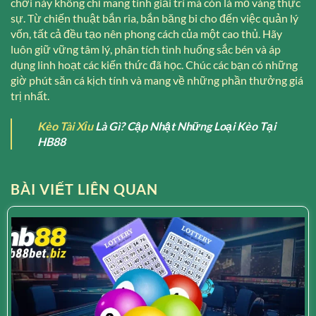
chơi này không chỉ mang tính giải trí mà còn là mỏ vàng thực
sự. Từ chiến thuật bắn ria, bắn băng bi cho đến việc quản lý
vốn, tất cả đều tạo nên phong cách của một cao thủ. Hãy
luôn giữ vững tâm lý, phân tích tình huống sắc bén và áp
dụng linh hoạt các kiến thức đã học. Chúc các bạn có những
giờ phút săn cá kịch tính và mang về những phần thưởng giá
trị nhất.
Kèo Tài Xỉu
Là Gì? Cập Nhật Những Loại Kèo Tại
HB88
BÀI VIẾT LIÊN QUAN