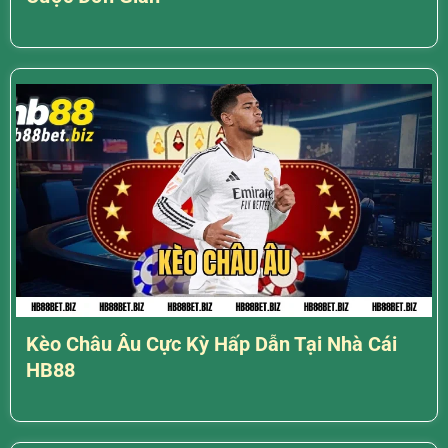
Kèo Châu Âu Cực Kỳ Hấp Dẫn Tại Nhà Cái
HB88