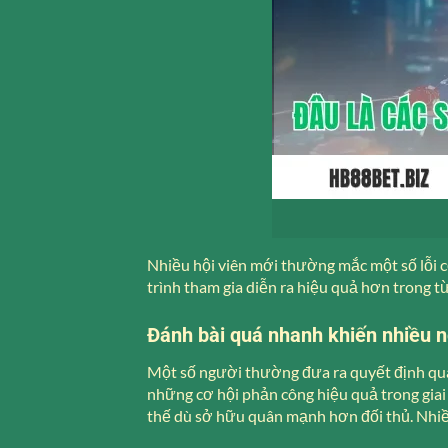
Nhiều hội viên mới thường mắc một số lỗi 
trình tham gia diễn ra hiệu quả hơn trong t
Đánh bài quá nhanh khiến nhiều n
Một số người thường đưa ra quyết định quá
những cơ hội phản công hiệu quả trong giai đ
thế dù sở hữu quân mạnh hơn đối thủ. Nhiều