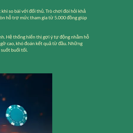
hi so bài với đối thủ. Trò chơi đòi hỏi khả
còn hỗ trợ mức tham gia từ 5.000 đồng giúp
nh. Hệ thống hiển thị gợi ý tự động nhằm hỗ
 ngờ cao, khó đoán kết quả từ đầu. Những
suốt buổi tối.