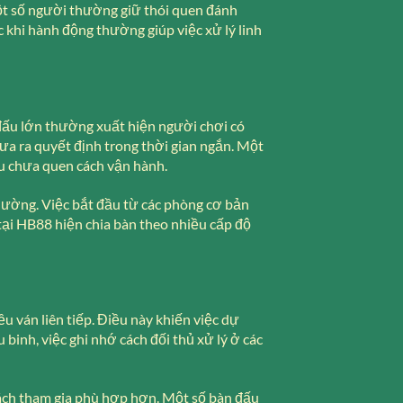
 Một số người thường giữ thói quen đánh
c khi hành động thường giúp việc xử lý linh
 đấu lớn thường xuất hiện người chơi có
ưa ra quyết định trong thời gian ngắn. Một
ếu chưa quen cách vận hành.
hường. Việc bắt đầu từ các phòng cơ bản
tại HB88 hiện chia bàn theo nhiều cấp độ
u ván liên tiếp. Điều này khiến việc dự
binh, việc ghi nhớ cách đối thủ xử lý ở các
 cách tham gia phù hợp hơn. Một số bàn đấu