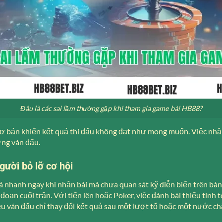
Đâu là các sai lầm thường gặp khi tham gia game bài HB88?
cơ bản khiến kết quả thi đấu không đạt như mong muốn. Việc nhậ
ừng ván đấu.
gười bỏ lỡ cơ hội
 nhanh ngay khi nhận bài mà chưa quan sát kỹ diễn biến trên bàn
oạn cuối trận. Với tiến lên hoặc Poker, việc đánh bài thiếu tính 
 ván đấu chỉ thay đổi kết quả sau một lượt tố hoặc một nước chặ