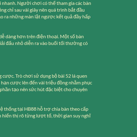
i nhanh. Người chơi có thể tham gia các bàn
g chỉ sau vài giây nên quá trình bắt đầu
 tạo ra những màn lật ngược kết quả đầy hấp
 dễ dàng hơn trên điện thoại. Một số bàn
ải đấu nhỏ diễn ra vào buổi tối thường có
 cược. Trò chơi sử dụng bộ bài 52 lá quen
i hạn cược lên đến vài triệu đồng nhằm phục
 phần tạo nên sức hút đặc biệt cho chuyên
ệ thống tại HB88 hỗ trợ chia bàn theo cấp
iển thị rõ từng lượt tố, thời gian suy nghĩ