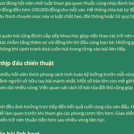
hút đông hội viên nhờ luật tham gia quen thuộc cùng nhịp đánh bà
đồng đến hơn 500.000 đồng cho mỗi ván. Hệ thống chia bài tự độn
yêu thích chuyên mục này vì luật chặt heo, đôi thông hoặc tứ quý
thị quân bài cũng được sắp xếp khoa học giúp việc thao tác trở nên
tác nhằm tăng thêm sự sôi động khi thi đấu cùng bạn bè. Những gi
hông khí cạnh tranh khá cuốn hút trong từng ván bài liên tiếp.
nhịp đấu chiến thuật
iều hội viên thích phong cách tính toán kỹ lưỡng trước mỗi vòng
 định người sở hữu tay bài mạnh nhất. Một số bàn lớn còn mở giớ
o dài nhiều vòng. Việc quan sát cách tố bài của đối thủ cũng góp
nh đều ảnh hưởng trực tiếp đến kết quả cuối cùng của ván đấu. H
 làm quen trước khi tham gia các phòng cược lớn hơn. Giao diện h
biến trở nên thuận tiện hơn sau nhiều vòng liên tục.