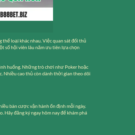
thể loại khác nhau. Việc quan sát đối thủ
t số hội viên lâu năm ưu tiên lựa chọn
u tình huống. Những trò chơi như Poker hoặc
. Nhiều cao thủ còn dành thời gian theo dõi
nhiều bàn cược vận hành ổn định mỗi ngày.
ảo. Hãy đăng ký ngay hôm nay để khám phá