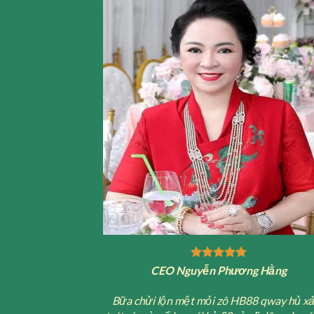
CEO Nguyễn Phương Hằng
Bữa chửi lộn mệt mỏi zô HB88 qway hủ xả