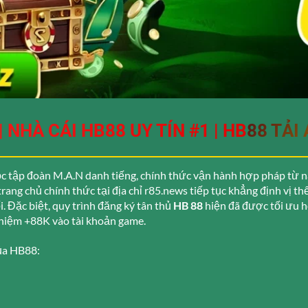
 NHÀ CÁI HB88 UY TÍN #1 | HB88 TẢ
ộc tập đoàn M.A.N danh tiếng, chính thức vận hành hợp pháp từ 
ng chủ chính thức tại địa chỉ
r85.news
tiếp tục khẳng định vị th
. Đặc biệt, quy trình đăng ký tân thủ
HB 88
hiện đã được tối ưu h
ghiệm +88K vào tài khoản game.
ủa HB88: