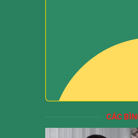
CÁC BÌN