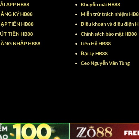
ẢI APP HB88
Khuyến mãi HB88
ĂNG KÝ HB88
Miễn trừ trách nhiệm HB8
ẠP TIỀN HB88
Điều khoản và điều điện 
ÚT TIỀN HB88
Chính sách bảo mật HB88
ĂNG NHẬP HB88
Liên Hệ HB88
Đại Lý HB88
Ceo Nguyễn Văn Tùng
Tổng quan về lịch sử phát triển của thương hiệu HB88