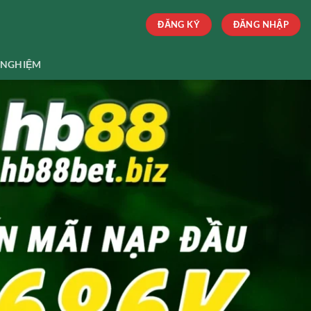
ĐĂNG KÝ
ĐĂNG NHẬP
 NGHIỆM