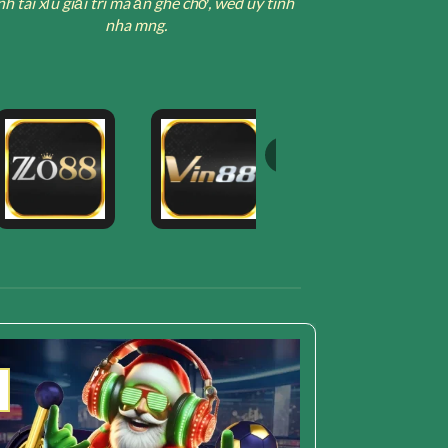
h tài xĩu giải trí mà ăn ghê chớ, wed uy tính
nha mng.