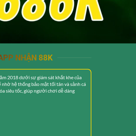
I APP NHẬN 88K
năm 2018 dưới sự giám sát khắt khe của
ế nhờ hệ thống bảo mật tối tân và sảnh cá
óa siêu tốc, giúp người chơi dễ dàng