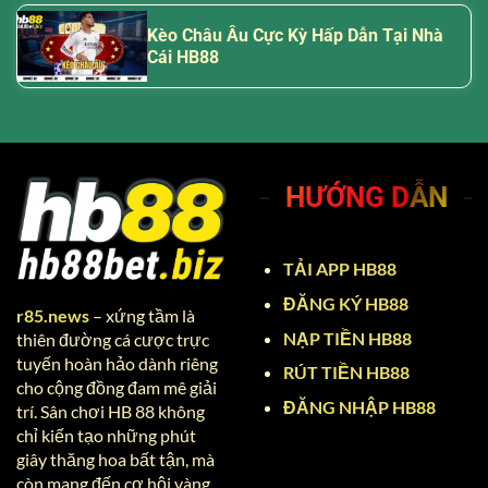
Kèo Châu Âu Cực Kỳ Hấp Dẫn Tại Nhà
Cái HB88
HƯỚNG DẪN
TẢI APP HB88
ĐĂNG KÝ HB88
r85.news
– xứng tầm là
NẠP TIỀN HB88
thiên đường cá cược trực
tuyến hoàn hảo dành riêng
RÚT TIỀN HB88
cho cộng đồng đam mê giải
ĐĂNG NHẬP HB88
trí. Sân chơi HB 88 không
chỉ kiến tạo những phút
giây thăng hoa bất tận, mà
còn mang đến cơ hội vàng