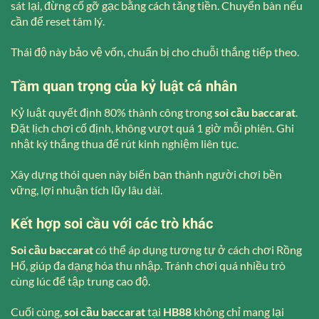
sát lại, đừng cố gỡ gạc bằng cách tăng tiền. Chuyển bàn nếu
cần để reset tâm lý.
Thái độ này bảo vệ vốn, chuẩn bị cho chuỗi thắng tiếp theo.
Tầm quan trọng của kỷ luật cá nhân
Kỷ luật quyết định 80% thành công trong
soi cầu baccarat
.
Đặt lịch chơi cố định, không vượt quá 1 giờ mỗi phiên. Ghi
nhật ký thắng thua để rút kinh nghiệm liên tục.
Xây dựng thói quen này biến bạn thành người chơi bền
vững, lợi nhuận tích lũy lâu dài.
Kết hợp soi cầu với các trò khác
Soi cầu baccarat
có thể áp dụng tương tự ở cách chơi Rồng
Hổ, giúp đa dạng hóa thu nhập. Tránh chơi quá nhiều trò
cùng lúc để tập trung cao độ.
Cuối cùng,
soi cầu baccarat
tại
HB88
không chỉ mang lại