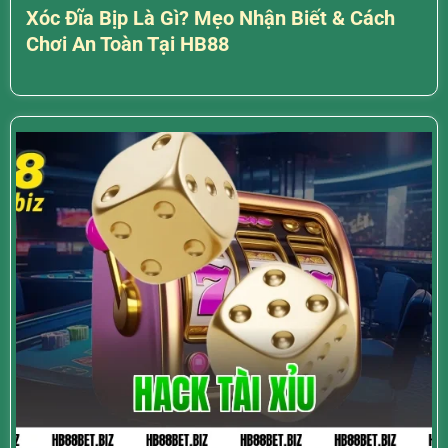
Xóc Đĩa Bịp Là Gì? Mẹo Nhận Biết & Cách
Chơi An Toàn Tại HB88
hack tài xỉu