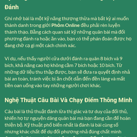
Đánh
Ghi nhớ bài là một kỹ năng thượng thừa mà bất kỳ ai muốn
thành danh trong giới
Phỏm Online
đều phải rèn luyện
thành thạo. Bằng cách quan sát kỹ những quân bài mà đối
phương đánh ra hoặc ăn vào, bạn có thể phán đoán được họ
đang chờ cạ gì một cách chính xác.
Ví dụ, nếu thấy người cửa dưới đánh ra quân 8 bích và 9
bích, khả năng cao họ không cầm 7 bích hoặc 10 bích. Từ
những dữ liệu thu thập được, bạn sẽ đưa ra quyết định nhả
bài an toàn, tránh việc bị ăn chốt dẫn đến đền làng và mất
tiền oan uổng vào tay những người chơi khác.
Nghệ Thuật Câu Bài Và Chạy Điểm Thông Minh
Câu bài là thủ thuật đánh lừa thị giác và tư duy của đối thủ,
khiến họ tự nguyện dâng quân bài mà bạn đang cần để hoàn
thiện bộ. Kỹ thuật phổ biến nhất là đánh lá bài cùng số
nhưng khác chất để dụ đối phương nhả đúng chất mình