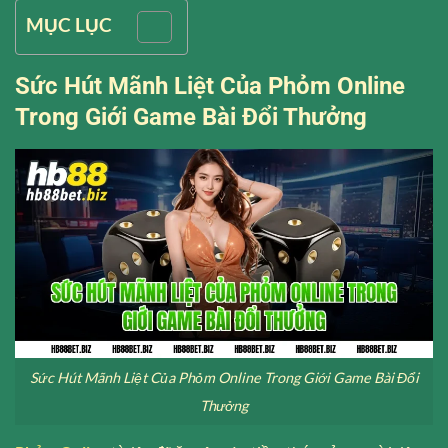
MỤC LỤC
Sức Hút Mãnh Liệt Của Phỏm Online
Trong Giới Game Bài Đổi Thưởng
Sức Hút Mãnh Liệt Của Phỏm Online Trong Giới Game Bài Đổi
Thưởng