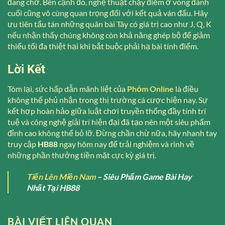
đang chờ. Bên cạnh đó, nghệ thuật chạy điểm ở vòng đánh
cuối cũng vô cùng quan trọng đối với kết quả ván đấu. Hãy
ưu tiên tẩu tán những quân bài Tây có giá trị cao như J, Q, K
nếu nhận thấy chúng không còn khả năng ghép bộ để giảm
thiểu tối đa thiệt hại khi bắt buộc phải hạ bài tính điểm.
Lời Kết
Tóm lại, sức hấp dẫn mãnh liệt của
Phỏm Online
là điều
không thể phủ nhận trong thị trường cá cược hiện nay. Sự
kết hợp hoàn hảo giữa luật chơi truyền thống đầy tính trí
tuệ và công nghệ giải trí hiện đại đã tạo nên một siêu phẩm
đỉnh cao không thể bỏ lỡ. Đừng chần chừ nữa, hãy nhanh tay
truy cập
HB88
ngay hôm nay để trải nghiệm và rinh về
những phần thưởng tiền mặt cực kỳ giá trị.
Tiến Lên Miền Nam
– Siêu Phẩm Game Bài Hay
Nhất Tại HB88
BÀI VIẾT LIÊN QUAN