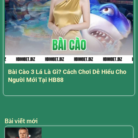
Bài cào
Bài Cào 3 Lá Là Gì? Cách Chơi Dễ Hiểu Cho
Người Mới Tại HB88
Bài viết mới