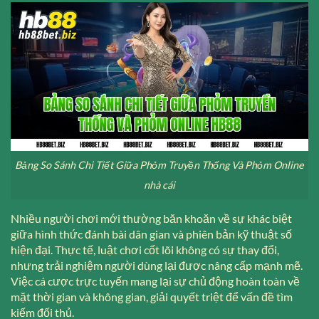
Bảng So Sánh Chi Tiết Giữa Phỏm Truyền Thống Và Phỏm Online
nhà cái
Nhiều người chơi mới thường băn khoăn về sự khác biệt
giữa hình thức đánh bài dân gian và phiên bản kỹ thuật số
hiện đại. Thực tế, luật chơi cốt lõi không có sự thay đổi,
nhưng trải nghiệm người dùng lại được nâng cấp mạnh mẽ.
Việc cá cược trực tuyến mang lại sự chủ động hoàn toàn về
mặt thời gian và không gian, giải quyết triệt để vấn đề tìm
kiếm đối thủ.