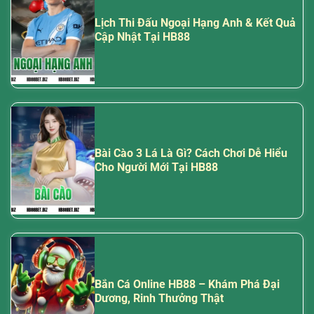
Lịch Thi Đấu Ngoại Hạng Anh & Kết Quả
Cập Nhật Tại HB88
Ngoại Hạng Anh
Bài Cào 3 Lá Là Gì? Cách Chơi Dễ Hiểu
Cho Người Mới Tại HB88
Bài cào
Bắn Cá Online HB88 – Khám Phá Đại
Dương, Rinh Thưởng Thật