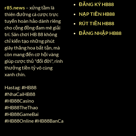
ĐĂNG KÝ HB88
r85.news
– xứng tầm là
NẠP TIỀN HB88
thiên đường cá cược trực
tuyến hoàn hảo dành riêng
RÚT TIỀN HB88
cho cộng đồng đam mê giải
ĐĂNG NHẬP HB88
trí. Sân chơi HB 88 không
chỉ kiến tạo những phút
giây thăng hoa bất tận, mà
còn mang đến cơ hội vàng
giúp cược thủ "đổi đời", rinh
thưởng tiền tỷ vô cùng
xanh chín.
Hastag: #HB88
#NhaCaiHB88
#HB88Casino
#HB88TheThao
#HB88GameBai
#HB88Online #HB88BanCa