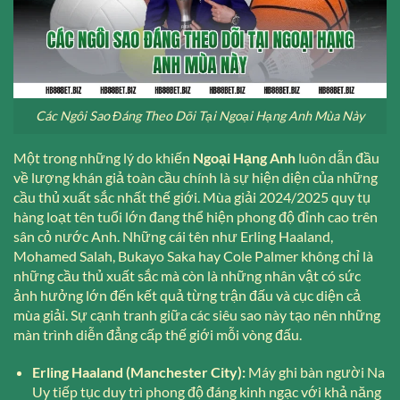
Các Ngôi Sao Đáng Theo Dõi Tại Ngoại Hạng Anh Mùa Này
Một trong những lý do khiến
Ngoại Hạng Anh
luôn dẫn đầu
về lượng khán giả toàn cầu chính là sự hiện diện của những
cầu thủ xuất sắc nhất thế giới. Mùa giải 2024/2025 quy tụ
hàng loạt tên tuổi lớn đang thể hiện phong độ đỉnh cao trên
sân cỏ nước Anh. Những cái tên như Erling Haaland,
Mohamed Salah, Bukayo Saka hay Cole Palmer không chỉ là
những cầu thủ xuất sắc mà còn là những nhân vật có sức
ảnh hưởng lớn đến kết quả từng trận đấu và cục diện cả
mùa giải. Sự cạnh tranh giữa các siêu sao này tạo nên những
màn trình diễn đẳng cấp thế giới mỗi vòng đấu.
Erling Haaland (Manchester City):
Máy ghi bàn người Na
Uy tiếp tục duy trì phong độ đáng kinh ngạc với khả năng