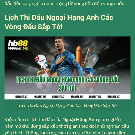
đấu đều có ý nghĩa quan trọng từ vòng đầu đến vòng cuối.
Lịch Thi Đấu Ngoại Hạng Anh Các
Vòng Đấu Sắp Tới
Lịch Thi Đấu Ngoại Hạng Anh Các Vòng Đấu Sắp Tới
Việc nắm rõ lịch thi đấu của
Ngoại Hạng Anh
giúp người
hâm mộ chủ động sắp xếp thời gian theo dõi những trận cầu
yêu thích. Thông thường, các trận đấu Premier League diễn