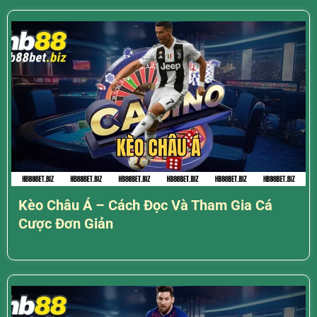
Kèo Châu Á – Cách Đọc Và Tham Gia Cá
Cược Đơn Giản