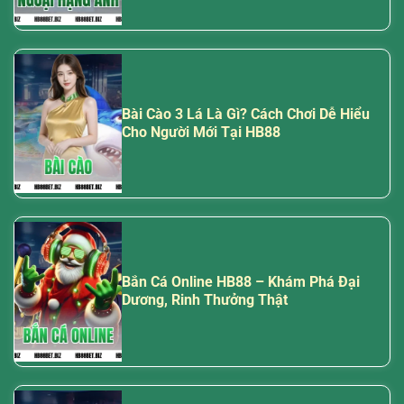
Bài Cào 3 Lá Là Gì? Cách Chơi Dễ Hiểu
Cho Người Mới Tại HB88
Bài cào
Bắn Cá Online HB88 – Khám Phá Đại
Dương, Rinh Thưởng Thật
Bắn cá online