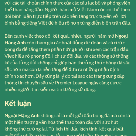
với các tài khoản chính thức của các câu lạc bộ và phóng viên
thể thao hàng đầu. Người hâm mộ Việt Nam còn có thể theo
dõi bình luận trực tiếp trên các nền tảng trực tuyến với lời
bình bằng tiếng Việt để hiểu rõ hơn từng diễn biến trận đấu.
Bên cạnh việc theo dõi kết quả, nhiều người hâm mộ
Ngoại
Hạng Anh
còn tham gia các hoạt động dự đoán và cá cược
bóng đá để tăng thêm phần hứng khởi khi xem các trận đấu.
Việc hiểu rõ phong độ, lịch sử đối đầu và các thông số thống
kê của từng đội không chỉ giúp bạn thưởng thức bóng đá sâu
sắc hơn mà còn là nền tảng để đưa ra những nhận định
chính xác hơn. Đây cũng là lý do tại sao các trang cung cấp
thông tin chuyên sâu về Premier League ngày càng được
nhiều người tìm kiếm và tin tưởng sử dụng.
Kết luận
Ngoại Hạng Anh
không chỉ là một giải đấu bóng đá mà còn là
một hiện tượng văn hóa thể thao toàn cầu với sức hút
không thể cưỡng lại. Từ lịch thi đấu kịch tính, kết quả bất
ngờ đến những siêu sao tỏa sáng mỗi tuần, Premier League