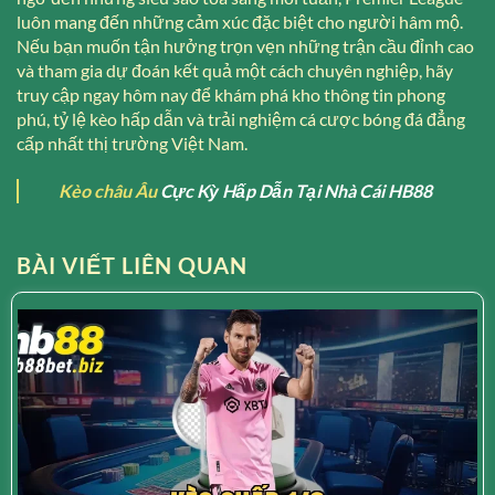
luôn mang đến những cảm xúc đặc biệt cho người hâm mộ.
Nếu bạn muốn tận hưởng trọn vẹn những trận cầu đỉnh cao
và tham gia dự đoán kết quả một cách chuyên nghiệp, hãy
truy cập ngay hôm nay để khám phá kho thông tin phong
phú, tỷ lệ kèo hấp dẫn và trải nghiệm cá cược bóng đá đẳng
cấp nhất thị trường Việt Nam.
Kèo châu Âu
Cực Kỳ Hấp Dẫn Tại Nhà Cái HB88
BÀI VIẾT LIÊN QUAN