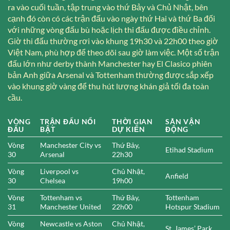
ra vào cuối tuần, tập trung vào thứ Bảy và Chủ Nhật, bên
cạnh đó còn có các trận đấu vào ngày thứ Hai và thứ Ba đối
với những vòng đấu bù hoặc lịch thi đấu được điều chỉnh.
Giờ thi đấu thường rơi vào khung 19h30 và 22h00 theo giờ
Việt Nam, phù hợp để theo dõi sau giờ làm việc. Một số trận
đấu lớn như derby thành Manchester hay El Clasico phiên
bản Anh giữa Arsenal và Tottenham thường được sắp xếp
vào khung giờ vàng để thu hút lượng khán giả tối đa toàn
cầu.
VÒNG
TRẬN ĐẤU NỔI
THỜI GIAN
SÂN VẬN
ĐẤU
BẬT
DỰ KIẾN
ĐỘNG
Vòng
Manchester City vs
Thứ Bảy,
Etihad Stadium
30
Arsenal
22h30
Vòng
Liverpool vs
Chủ Nhật,
Anfield
30
Chelsea
19h00
Vòng
Tottenham vs
Thứ Bảy,
Tottenham
31
Manchester United
22h00
Hotspur Stadium
Vòng
Newcastle vs Aston
Chủ Nhật,
St. James’ Park