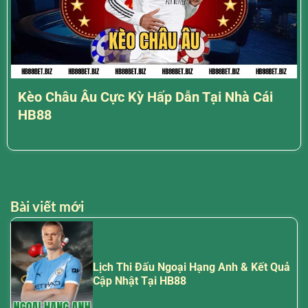
Kèo Châu Âu Cực Kỳ Hấp Dẫn Tại Nhà Cái
HB88
Bài viết mới
Lịch Thi Đấu Ngoại Hạng Anh & Kết Quả
Cập Nhật Tại HB88
Ngoại Hạng Anh