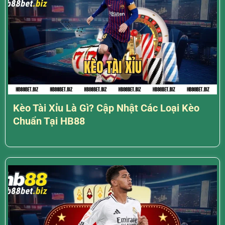
Kèo Tài Xỉu Là Gì? Cập Nhật Các Loại Kèo
Chuẩn Tại HB88