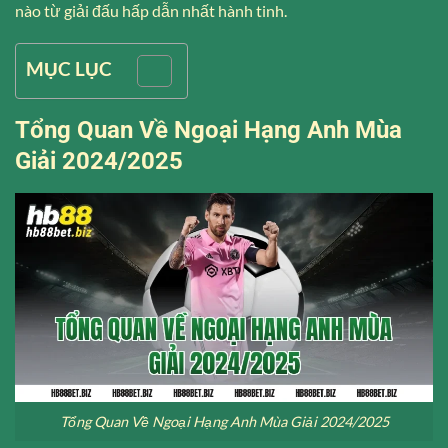
nào từ giải đấu hấp dẫn nhất hành tinh.
MỤC LỤC
Tổng Quan Về Ngoại Hạng Anh Mùa
Giải 2024/2025
Tổng Quan Về Ngoại Hạng Anh Mùa Giải 2024/2025