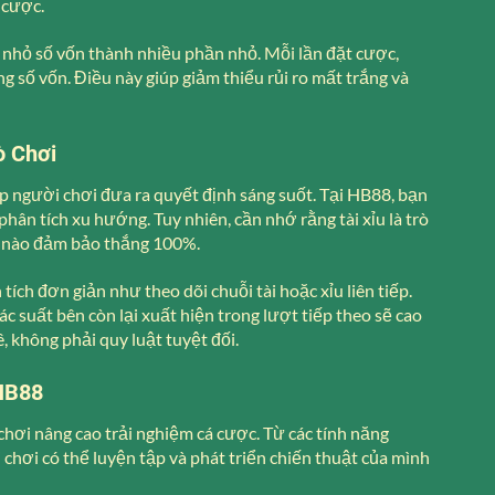
 cược.
a nhỏ số vốn thành nhiều phần nhỏ. Mỗi lần đặt cược,
 số vốn. Điều này giúp giảm thiểu rủi ro mất trắng và
ò Chơi
úp người chơi đưa ra quyết định sáng suốt. Tại HB88, bạn
phân tích xu hướng. Tuy nhiên, cần nhớ rằng tài xỉu là trò
ật nào đảm bảo thắng 100%.
ích đơn giản như theo dõi chuỗi tài hoặc xỉu liên tiếp.
ác suất bên còn lại xuất hiện trong lượt tiếp theo sẽ cao
, không phải quy luật tuyệt đối.
HB88
hơi nâng cao trải nghiệm cá cược. Từ các tính năng
 chơi có thể luyện tập và phát triển chiến thuật của mình