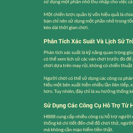
sử dụng một phần nhỏ thu nhập cho việc cá
Một chiến lược quản lý vốn hiệu quả là chi
bạn chỉ nên sử dụng một phần nhỏ trong tổng
kéo dài thời gian chơi.
Phân Tích Xác Suất Và Lịch Sử Tr
Phân tích xác suất là kỹ năng quan trọng gi
có thể xem lịch sử các ván chơi trước đó để 
chơi dựa trên may rủi, không có chiến thu
Người chơi có thể sử dụng các công cụ phân t
Nếu một bên xuất hiện nhiều lần liên tiếp, x
hơn. Tuy nhiên, đây chỉ là xu hướng thống kê
Sử Dụng Các Công Cụ Hỗ Trợ Từ 
HB88 cung cấp nhiều công cụ hỗ trợ người c
thống kê chi tiết đến chế độ chơi thử, người
mà không cần mạo hiểm tiền thật.