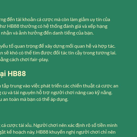
ởng đến tài khoản cá cược mà còn làm giảm uy tín của
như HB88 thường có hệ thống đánh giá và xếp hạng
hi nhận và ảnh hưởng đến danh tiếng của bạn.
 yếu tố quan trọng để xây dựng mối quan hệ và hợp tác.
n sẽ khó có thể tìm được đối tác tin cậy trong tương lai.
ằng cách chơi fair-play.
Tại HB88
n tập trung vào việc phát triển các chiến thuật cá cược an
 cụ và tài nguyên hỗ trợ người chơi nâng cao kỹ năng.
u an toàn mà bạn có thể áp dụng.
 cá cược tài xỉu. Người chơi nên xác định rõ số tiền mình
gặt kế hoạch này. HB88 khuyến nghị người chơi chỉ nên