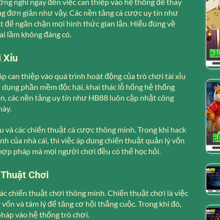
ờng nghĩ ngay đến việc can thiệp vào hệ thống để thay
ông đơn giản như vậy. Các nền tảng cá cược uy tín như
 để ngăn chặn mọi hình thức gian lận. Hiểu đúng về
ai lầm không đáng có.
hac
 Xỉu
p can thiệp vào quá trình hoạt động của trò chơi tài xỉu
ử dụng phần mềm độc hại, khai thác lỗ hổng hệ thống
ên, các nền tảng uy tín như HB88 luôn cập nhật công
này.
ỉu và các chiến thuật cá cược thông minh. Trong khi hack
b
ịnh của nhà cái, thì việc áp dụng chiến thuật quản lý vốn
 hợp pháp mà mọi người chơi đều có thể học hỏi.
 Thuật Chơi
ác chiến thuật chơi thông minh. Chiến thuật chơi là việc
vốn và tâm lý để tăng cơ hội thắng cuộc. Trong khi đó,
 pháp vào hệ thống trò chơi.