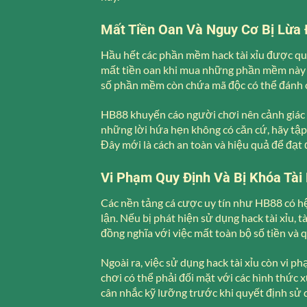
Mất Tiền Oan Và Nguy Cơ Bị Lừa
Hầu hết các phần mềm hack tài xỉu được qu
mất tiền oan khi mua những phần mềm này 
số phần mềm còn chứa mã độc có thể đánh c
HB88 khuyến cáo người chơi nên cảnh giác vớ
những lời hứa hẹn không có căn cứ, hãy tập 
Đây mới là cách an toàn và hiệu quả để đạt
Vi Phạm Quy Định Và Bị Khóa Tài
Các nền tảng cá cược uy tín như HB88 có hệ 
lận. Nếu bị phát hiện sử dụng hack tài xỉu, 
đồng nghĩa với việc mất toàn bộ số tiền và qu
Ngoài ra, việc sử dụng hack tài xỉu còn vi 
chơi có thể phải đối mặt với các hình thức 
cân nhắc kỹ lưỡng trước khi quyết định sử 