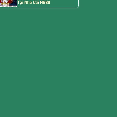
Tại Nhà Cái HB88