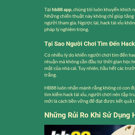
Tại
hb88 app
, chúng tôi luôn khuyến khích 
Những chiến thuật này không chỉ giúp tăng 
người tham gia. Ngược lại, hack tài xỉu khô
pháp lý nghiêm trọng.
Tại Sao Người Chơi Tìm Đến Hack 
Có nhiều lý do khiến người chơi tìm đến ha
nhuận mà không cần đầu tư thời gian học hỏi
mật của nhà cái. Tuy nhiên, hầu hết các trư
trắng.
HB88 luôn nhấn mạnh rằng không có con đườ
tìm kiếm hack tài xỉu, người chơi nên tập t
mới là cách bền vững để đạt được kết quả tố
Những Rủi Ro Khi Sử Dụng H