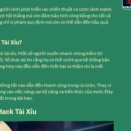
người chơi phát triển các chiến thuật cá cược lành mạnh.
cơ hội thắng mà còn đảm bảo tính công bằng cho tất cả
ng chỉ vi phạm quy định mà còn có thể dẫn đến hậu quả
Tài Xỉu?
ck tài xỉu. Một số người muốn nhanh chóng kiếm lợi
. Số khác lại tin rằng họ có thể vượt qua hệ thống bảo
ờng hợp này đều dẫn đến thất bại và thậm chí là mất
ng tắt nào dẫn đến thành công trong cá cược. Thay vì
rung vào việc nâng cao kỹ năng và kiến thức của mình. Đây
t trong dài hạn.
ack Tài Xỉu