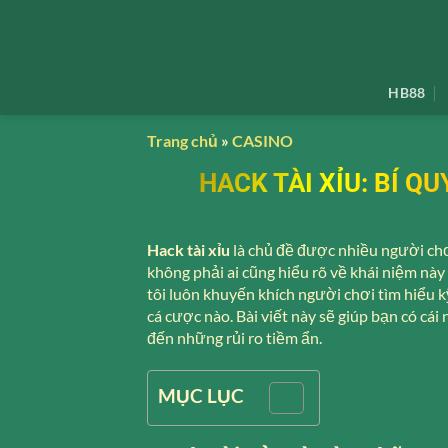
Bỏ
qua
nội
dung
HB88
Trang chủ
»
CASINO
HACK TÀI XỈU: BÍ Q
Hack tài xỉu
là chủ đề được nhiều người chơ
không phải ai cũng hiểu rõ về khái niệm nà
tôi luôn khuyến khích người chơi tìm hiểu k
cá cược nào. Bài viết này sẽ giúp bạn có cái 
đến những rủi ro tiềm ẩn.
MỤC LỤC