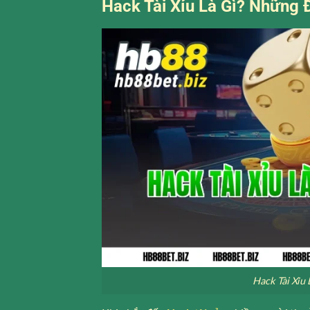
Hack Tài Xỉu Là Gì? Những 
Hack Tài Xỉu