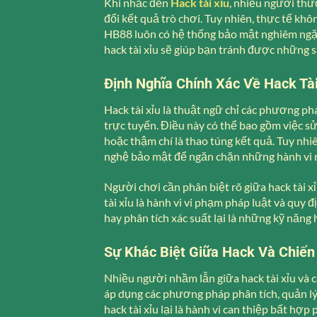
Khi nhắc đến
Hack tài xỉu
, nhiều người thư
đổi kết quả trò chơi. Tuy nhiên, thực tế kh
HB88 luôn có hệ thống bảo mật nghiêm ngặt
hack tài xỉu sẽ giúp bạn tránh được những s
Định Nghĩa Chính Xác Về Hack Tài
Hack tài xỉu là thuật ngữ chỉ các phương phá
trực tuyến. Điều này có thể bao gồm việc s
hoặc thậm chí là thao túng kết quả. Tuy nhi
nghệ bảo mật để ngăn chặn những hành vi 
Người chơi cần phân biệt rõ giữa hack tài x
tài xỉu là hành vi vi phạm pháp luật và quy đ
hay phân tích xác suất lại là những kỹ năng
Sự Khác Biệt Giữa Hack Và Chiến
Nhiều người nhầm lẫn giữa hack tài xỉu và c
áp dụng các phương pháp phân tích, quản lý 
hack tài xỉu lại là hành vi can thiệp bất hợp