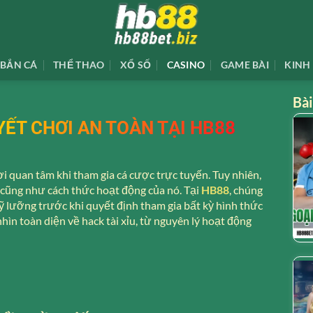
BẮN CÁ
THỂ THAO
XỔ SỐ
CASINO
GAME BÀI
KINH
Bài
UYẾT CHƠI AN TOÀN TẠI HB88
i quan tâm khi tham gia cá cược trực tuyến. Tuy nhiên,
y cũng như cách thức hoạt động của nó. Tại
HB88
, chúng
Ng
ỹ lưỡng trước khi quyết định tham gia bất kỳ hình thức
nhìn toàn diện về hack tài xỉu, từ nguyên lý hoạt động