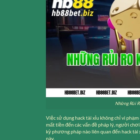
Những Rủi R
Việc sử dụng hack tài xỉu không chỉ vi phạm 
mất tiền đến các vấn đề pháp lý, người chơ
kỳ phương pháp nào liên quan đến hack tài
này.